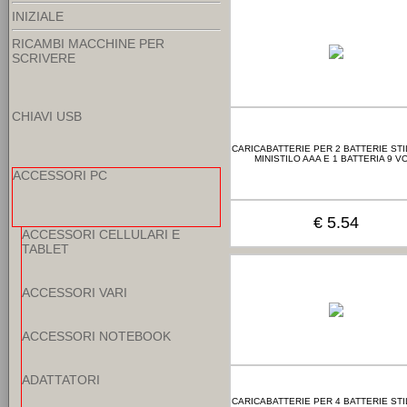
INIZIALE
RICAMBI MACCHINE PER
SCRIVERE
CHIAVI USB
CARICABATTERIE PER 2 BATTERIE STI
MINISTILO AAA E 1 BATTERIA 9 V
ACCESSORI PC
€ 5.54
ACCESSORI CELLULARI E
TABLET
ACCESSORI VARI
ACCESSORI NOTEBOOK
ADATTATORI
CARICABATTERIE PER 4 BATTERIE STI