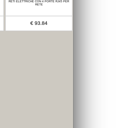
RETI ELETTRICHE CON 4 PORTE RJ45 PER
RETE
€ 93.84