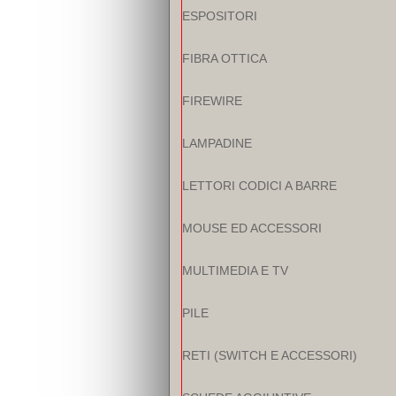
ESPOSITORI
FIBRA OTTICA
FIREWIRE
LAMPADINE
LETTORI CODICI A BARRE
MOUSE ED ACCESSORI
MULTIMEDIA E TV
PILE
RETI (SWITCH E ACCESSORI)