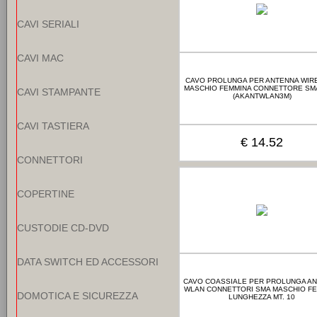
CAVI SERIALI
CAVI MAC
CAVO PROLUNGA PER ANTENNA WIR
MASCHIO FEMMINA CONNETTORE SMA
CAVI STAMPANTE
(AKANTWLAN3M)
CAVI TASTIERA
€ 14.52
CONNETTORI
COPERTINE
CUSTODIE CD-DVD
DATA SWITCH ED ACCESSORI
CAVO COASSIALE PER PROLUNGA A
WLAN CONNETTORI SMA MASCHIO F
DOMOTICA E SICUREZZA
LUNGHEZZA MT. 10