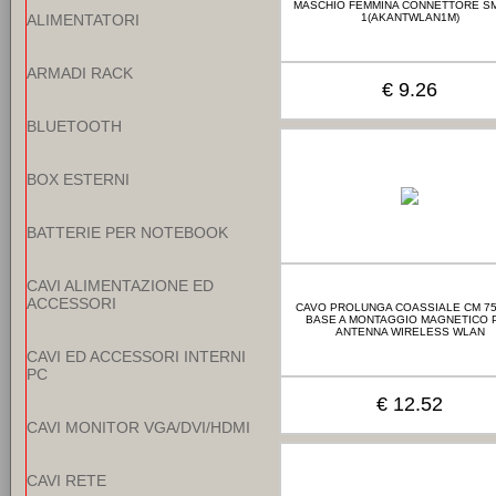
MASCHIO FEMMINA CONNETTORE SM
ALIMENTATORI
1(AKANTWLAN1M)
ARMADI RACK
€ 9.26
BLUETOOTH
BOX ESTERNI
BATTERIE PER NOTEBOOK
CAVI ALIMENTAZIONE ED
ACCESSORI
CAVO PROLUNGA COASSIALE CM 7
BASE A MONTAGGIO MAGNETICO 
ANTENNA WIRELESS WLAN
CAVI ED ACCESSORI INTERNI
PC
€ 12.52
CAVI MONITOR VGA/DVI/HDMI
CAVI RETE