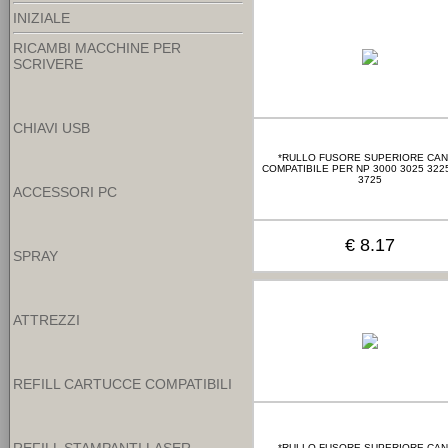
INIZIALE
RICAMBI MACCHINE PER
SCRIVERE
CHIAVI USB
*RULLO FUSORE SUPERIORE CA
COMPATIBILE PER NP 3000 3025 322
3725
ACCESSORI PC
€ 8.17
SPRAY
ATTREZZI
REFILL CARTUCCE COMPATIBILI
*RULLO FUSORE SUPERIORE CA