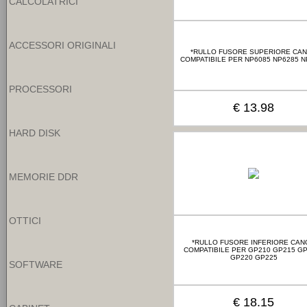
CALCOLATRICI
ACCESSORI ORIGINALI
*RULLO FUSORE SUPERIORE CA
COMPATIBILE PER NP6085 NP6285 N
PROCESSORI
€ 13.98
HARD DISK
MEMORIE DDR
OTTICI
*RULLO FUSORE INFERIORE CAN
COMPATIBILE PER GP210 GP215 G
GP220 GP225
SOFTWARE
€ 18.15