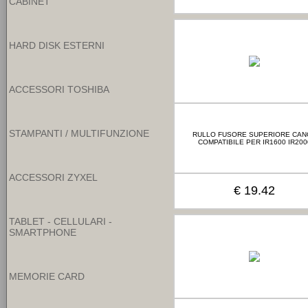
CABINET
HARD DISK ESTERNI
ACCESSORI TOSHIBA
STAMPANTI / MULTIFUNZIONE
RULLO FUSORE SUPERIORE CAN
COMPATIBILE PER IR1600 IR200
ACCESSORI ZYXEL
€ 19.42
TABLET - CELLULARI -
SMARTPHONE
MEMORIE CARD