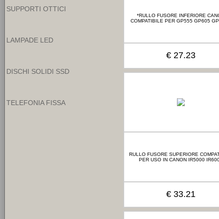
SUPPORTI OTTICI
*RULLO FUSORE INFERIORE CAN
COMPATIBILE PER GP555 GP605 G
LAMPADE LED
€ 27.23
DISCHI SOLIDI SSD
TELEFONIA FISSA
RULLO FUSORE SUPERIORE COMPAT
PER USO IN CANON IR5000 IR60
€ 33.21