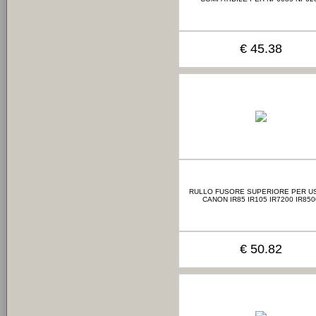
€ 45.38
RULLO FUSORE SUPERIORE PER US
CANON IR85 IR105 IR7200 IR850
€ 50.82