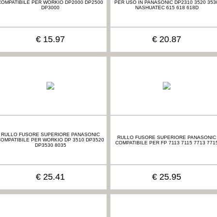
COMPATIBILE PER WORKIO DP2000 DP2500
PER USO IN PANASONIC DP2310 3520 353
DP3000
NASHUATEC 615 618 618D
€ 15.97
€ 20.87
RULLO FUSORE SUPERIORE PANASONIC
RULLO FUSORE SUPERIORE PANASONIC
OMPATIBILE PER WORKIO DP 3510 DP3520
COMPATIBILE PER FP 7113 7115 7713 771
DP3530 8035
€ 25.41
€ 25.95