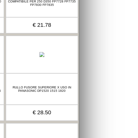
0
COMPATIBILE PER 250 D350 FP7728 FP7735
FP7830 FP7835
€ 21.78
RULLO FUSORE SUPERIORE X USO IN
5
PANASONIC DP1520 1515 1820
€ 28.50